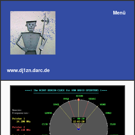
Menü
www.dj1zn.darc.de